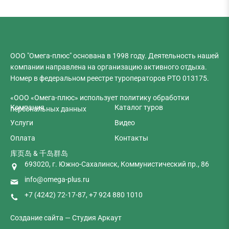
ООО "Омега-плюс" основана в 1998 году. Деятельность нашей
компании направлена на организацию активного отдыха.
Номер в
федеральном реестре туроператоров
РТО 013175.
«ООО «Омега-плюс» использует политику обработки
Компания
Каталог туров
персональных данных
Услуги
Видео
Оплата
Контакты
库页岛 & 千岛群岛
693020, г. Южно-Сахалинск, Коммунистический пр., 86
info@omega-plus.ru
+7 (4242) 72-17-87
,
+7 924 880 1010
Создание сайта —
Студия Аркаут