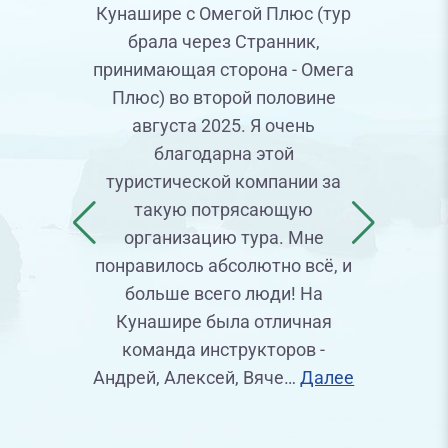
Кунашире с Омегой Плюс (тур
брала через Странник,
ОМЕГА
принимающая сторона - Омега
вами 
Плюс) во второй половине
21.8
августа 2025. Я очень
пр
благодарна этой
орг
туристической компании за
выс
такую потрясающую
спа
организацию тура. Мне
менедж
понравилось абсолютно всё, и
Елене 
больше всего люди! На
тра
Кунашире была отличная
Южно-С
команда инструкторов -
пр
Андрей, Алексей, Вяче…
Далее
зн