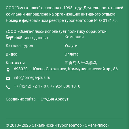
ООО "Омега-плюс" основана в 1998 году. Деятельность нашей
компании направлена на организацию активного отдыха.
Номер в
федеральном реестре туроператоров
РТО 013175.
«ООО «Омега-плюс» использует политику обработки
Главную
Компания
персональных данных
Каталог туров
Услуги
Видео
Оплата
Контакты
库页岛 & 千岛群岛
693020, г. Южно-Сахалинск, Коммунистический пр., 86
info@omega-plus.ru
+7 (4242) 72-17-87
,
+7 924 880 1010
Создание сайта —
Студия Аркаут
© 2013–2026 Сахалинский туроператор «Омега-плюс»