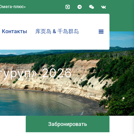
«Омега-плюс»
Контакты
库页岛 & 千岛群岛
туруп» 2026
Забронировать