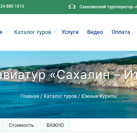
924 880 1010
Сахалинский туроператор 
я
Каталог туров
Услуги
Видео
Оплата
авиатур «Сахалин – И
Главная
/
Каталог туров
/
Южные Курилы
Стоимость
ВАЖНО